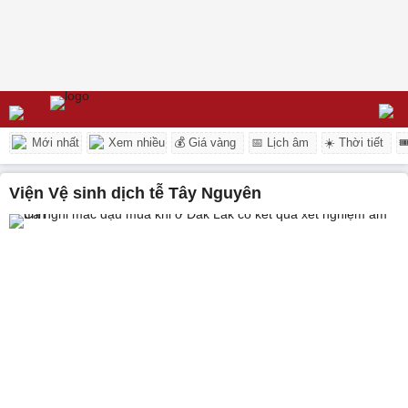
Mới nhất
Xem nhiều
💰 Giá vàng
📅 Lịch âm
☀️ Thời tiết

Viện Vệ sinh dịch tễ Tây Nguyên