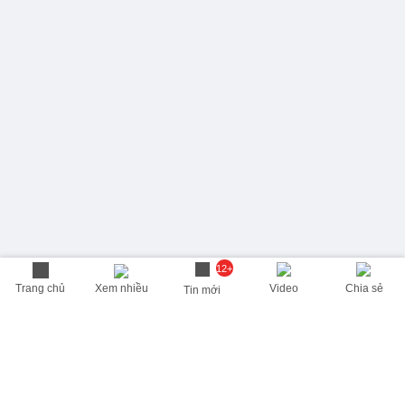
12+
Trang chủ
Xem nhiều
Video
Chia sẻ
Tin mới