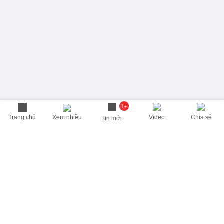
1+
Trang chủ
Xem nhiều
Video
Chia sẻ
Tin mới