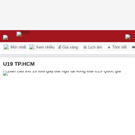
Mới nhất
Xem nhiều
💰 Giá vàng
📅 Lịch âm
☀️ Thời tiết

U19 TP.HCM