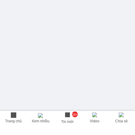
18+
Trang chủ
Xem nhiều
Video
Chia sẻ
Tin mới