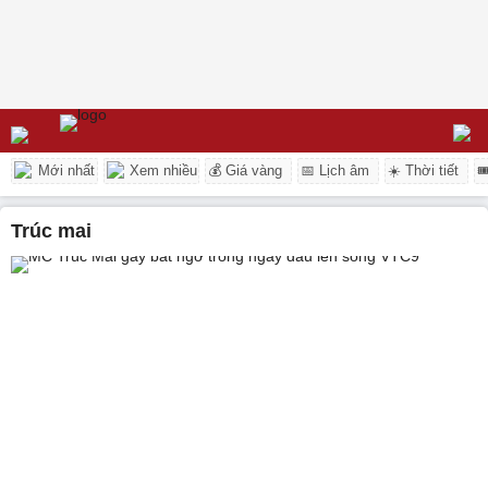
Mới nhất
Xem nhiều
💰 Giá vàng
📅 Lịch âm
☀️ Thời tiết

trúc mai