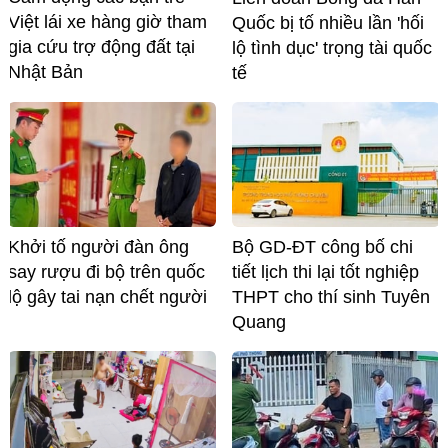
Việt lái xe hàng giờ tham
Quốc bị tố nhiều lần 'hối
gia cứu trợ động đất tại
lộ tình dục' trọng tài quốc
Nhật Bản
tế
Khởi tố người đàn ông
Bộ GD-ĐT công bố chi
say rượu đi bộ trên quốc
tiết lịch thi lại tốt nghiệp
lộ gây tai nạn chết người
THPT cho thí sinh Tuyên
Quang