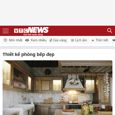
Mới nhất
Xem nhiều
💰 Giá vàng
📅 Lịch âm
☀️ Thời tiết

thiết kế phòng bếp đẹp