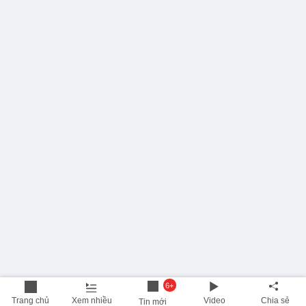
6+
Trang chủ
Xem nhiều
Video
Chia sẻ
Tin mới