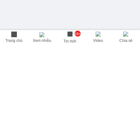
18+
Trang chủ
Xem nhiều
Video
Chia sẻ
Tin mới
THÔNG TIN HỮU ÍCH