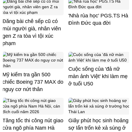
'Nhà rùa học' PGS.TS Hà
Đăng bài chê sếp cũ có
Đình Đức qua đời
mùi người già, nhân viên
gen Z ra tòa vì tội xúc
phạm
Cuộc sống của 'đả nữ
Mỹ kiểm tra gần 500
màn ảnh Việt' khi làm mẹ
chiếc Boeing 737 MAX do
ở tuổi U50
nguy cơ nứt thân
Tăng tốc thi công nút giao
Giây phút học sinh hoảng
cửa ngõ phía Nam Hà
sợ lẩn trốn kẻ xả súng ở