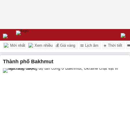
Mới nhất
Xem nhiều
💰 Giá vàng
📅 Lịch âm
☀️ Thời tiết

thành phố Bakhmut