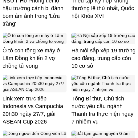
NSƯT Hồ Phong tiết lộ
Triệu tập Kỳ họp không
hậu trường cảnh bị đánh
thường lệ thứ nhất, Quốc
bom ám ảnh trong 'Lửa
hội Khóa XVI
trắng'
Ô tô con tông xe máy ở
Hà Nội sắp xếp 19 trường
Lâm Đồng khiến 2 vợ
cao đẳng, trung cấp còn
chồng tử vong
10 cơ sở
Link xem trực tiếp
Tổng Bí thư, Chủ tịch
Indonesia vs Campuchia
nước yêu cầu ngành
20h30 ngày 27/7, giải
Thanh tra thực hiện ngay
ASEAN Cup 2026
7 nhiệm vụ