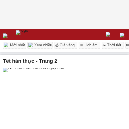
Mới nhất
Xem nhiều
💰 Giá vàng
📅 Lịch âm
☀️ Thời tiết

Tết hàn thực - Trang 2