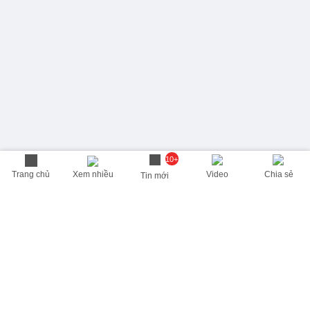
10+
Trang chủ
Xem nhiều
Video
Chia sẻ
Tin mới