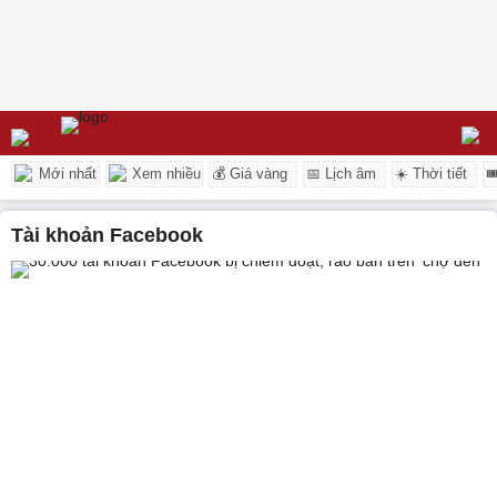
Mới nhất
Xem nhiều
💰 Giá vàng
📅 Lịch âm
☀️ Thời tiết

tài khoản Facebook