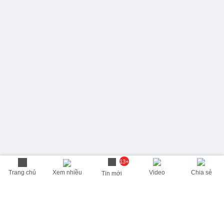
13+
Trang chủ
Xem nhiều
Video
Chia sẻ
Tin mới