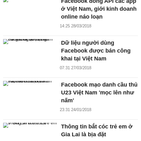
Facebook đóng API các app
ở Việt Nam, giới kinh doanh
online náo loạn
14:25 28/03/2018
Dữ liệu người dùng
Facebook được bán công
khai tại Việt Nam
07:31 27/03/2018
Facebook mạo danh cầu thủ
U23 Việt Nam 'mọc lên như
nấm'
23:31 24/01/2018
Thông tin bắt cóc trẻ em ở
Gia Lai là bịa đặt