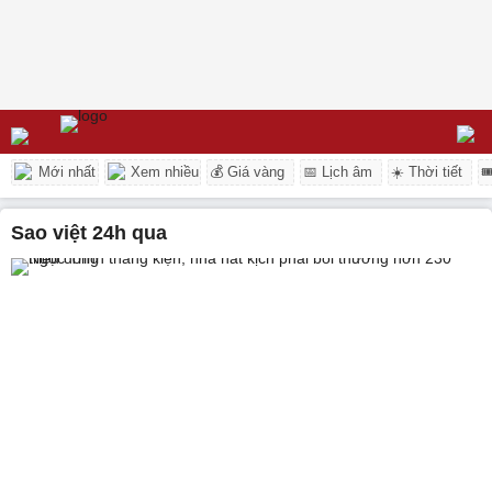
Mới nhất
Xem nhiều
💰 Giá vàng
📅 Lịch âm
☀️ Thời tiết

sao việt 24h qua