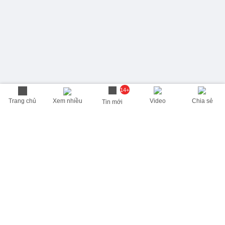
14+
Trang chủ
Xem nhiều
Video
Chia sẻ
Tin mới