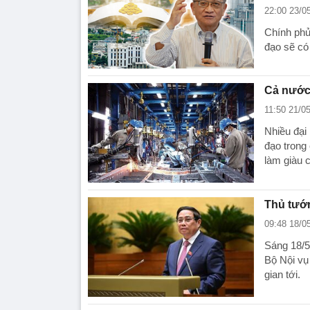
22:00 23/0
Chính phủ
đạo sẽ có 
Cả nước 
11:50 21/0
Nhiều đại
đạo trong 
làm giàu 
Thủ tướn
09:48 18/0
Sáng 18/5
Bộ Nội vụ 
gian tới.