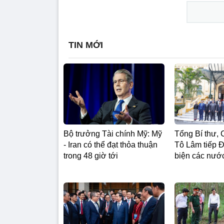
TIN MỚI
Bộ trưởng Tài chính Mỹ: Mỹ
Tổng Bí thư, 
- Iran có thể đạt thỏa thuận
Tô Lâm tiếp Đ
trong 48 giờ tới
biện các nư