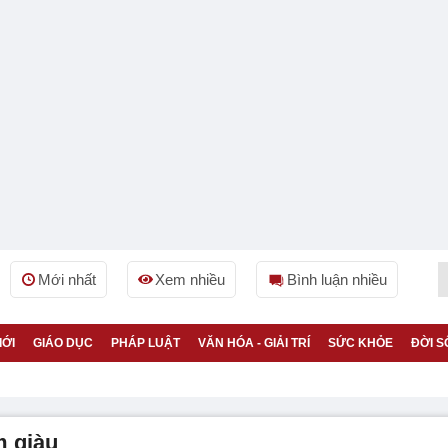
Mới nhất
Xem nhiều
Bình luận nhiều
IỚI
GIÁO DỤC
PHÁP LUẬT
VĂN HÓA - GIẢI TRÍ
SỨC KHỎE
ĐỜI S
m giàu