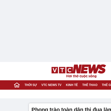
THỜI SỰ
VTC NEWS TV
KINH TẾ
THỂ THAO
THẾ G
phong trào toàn dân thi đua là