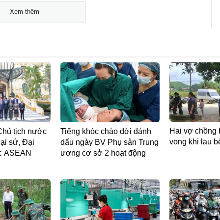
Xem thêm
Hai vợ chồng b
Chủ tịch nước
Tiếng khóc chào đời đánh
vong khi lau b
ại sứ, Đại
dấu ngày BV Phụ sản Trung
ớc ASEAN
ương cơ sở 2 hoạt động