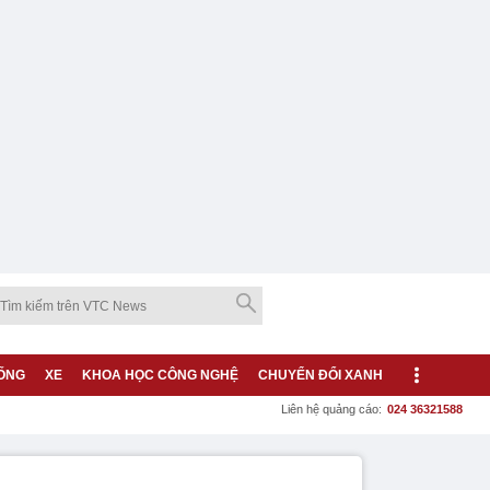
ỐNG
XE
KHOA HỌC CÔNG NGHỆ
CHUYỂN ĐỔI XANH
Liên hệ quảng cáo:
024 36321588