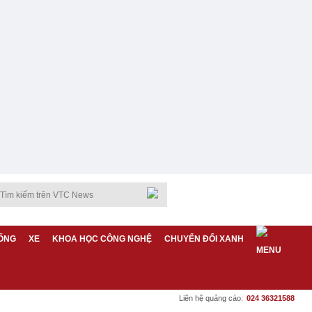
ỐNG
XE
KHOA HỌC CÔNG NGHỆ
CHUYỂN ĐỔI XANH
Liên hệ quảng cáo:
024 36321588