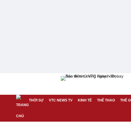
THỜI SỰ
VTC NEWS TV
KINH TẾ
THỂ THAO
THẾ G