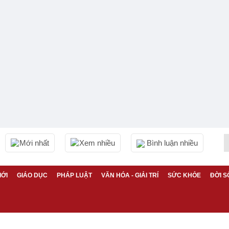
Mới nhất
Xem nhiều
Bình luận nhiều
IỚI
GIÁO DỤC
PHÁP LUẬT
VĂN HÓA - GIẢI TRÍ
SỨC KHỎE
ĐỜI S