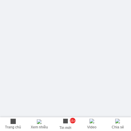
15+
Trang chủ
Xem nhiều
Video
Chia sẻ
Tin mới