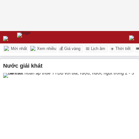
Mới nhất
Xem nhiều
💰 Giá vàng
📅 Lịch âm
☀️ Thời tiết

nước giải khát