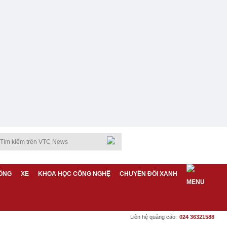
ỐNG
XE
KHOA HỌC CÔNG NGHỆ
CHUYỂN ĐỔI XANH
Liên hệ quảng cáo:
024 36321588