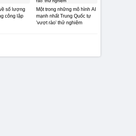
về số lượng
Một trong những mô hình AI
ng công lập
mạnh nhất Trung Quốc tự
'vượt rào' thử nghiệm