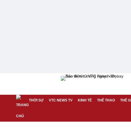
THỜI SỰ
VTC NEWS TV
KINH TẾ
THỂ THAO
THẾ G