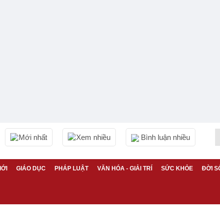
Mới nhất
Xem nhiều
Bình luận nhiều
IỚI
GIÁO DỤC
PHÁP LUẬT
VĂN HÓA - GIẢI TRÍ
SỨC KHỎE
ĐỜI S