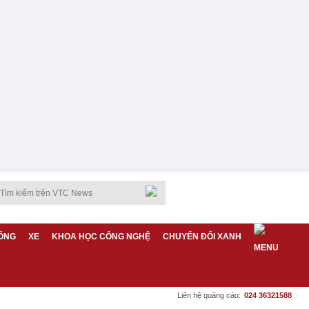
ỐNG
XE
KHOA HỌC CÔNG NGHỆ
CHUYỂN ĐỔI XANH
Liên hệ quảng cáo:
024 36321588