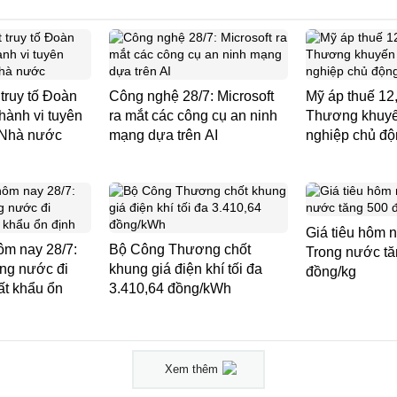
 truy tố Đoàn
Công nghệ 28/7: Microsoft
Mỹ áp thuế 12
hành vi tuyên
ra mắt các công cụ an ninh
Thương khuyế
 Nhà nước
mạng dựa trên AI
nghiệp chủ đ
Giá tiêu hôm n
ôm nay 28/7:
Bộ Công Thương chốt
Trong nước tă
ong nước đi
khung giá điện khí tối đa
đồng/kg
ất khẩu ổn
3.410,64 đồng/kWh
Xem thêm