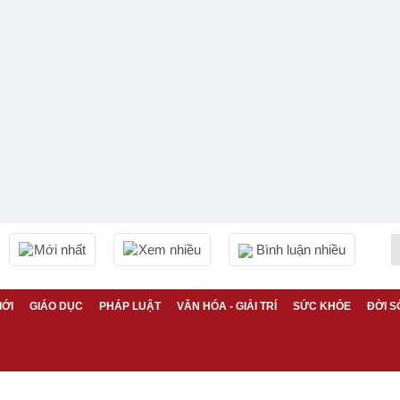
Mới nhất
Xem nhiều
Bình luận nhiều
IỚI
GIÁO DỤC
PHÁP LUẬT
VĂN HÓA - GIẢI TRÍ
SỨC KHỎE
ĐỜI S