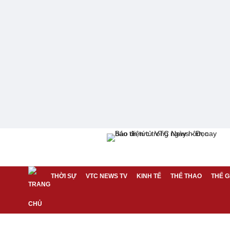
THỜI SỰ
VTC NEWS TV
KINH TẾ
THỂ THAO
THẾ G