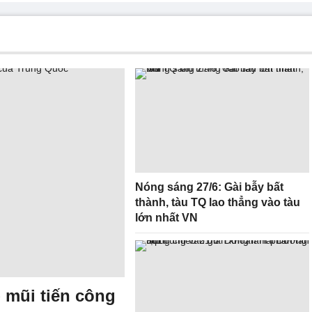
Nóng sáng 27/6: Gài bẫy bất
thành, tàu TQ lao thẳng vào tàu
lớn nhất VN
- mũi tiến công