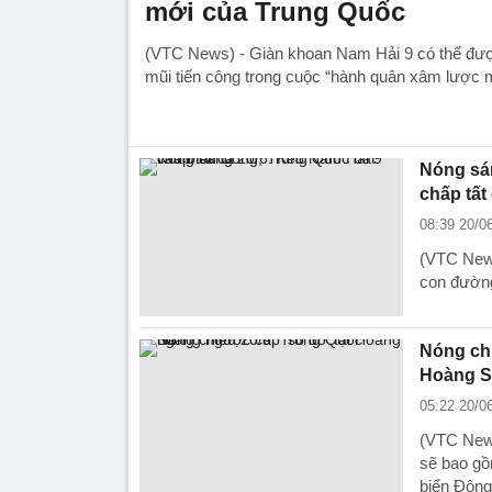
mới của Trung Quốc
(VTC News) - Giàn khoan Nam Hải 9 có thể đượ
mũi tiến công trong cuộc “hành quân xâm lược
Nóng sán
chấp tất
08:39 20/0
(VTC News
con đường
Nóng chi
Hoàng S
05:22 20/0
(VTC News
sẽ bao gồ
biển Đông