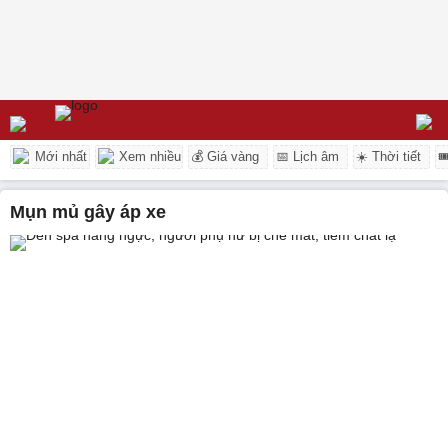
Mới nhất
Xem nhiều
💰 Giá vàng
📅 Lịch âm
☀️ Thời tiết

mụn mủ gây áp xe