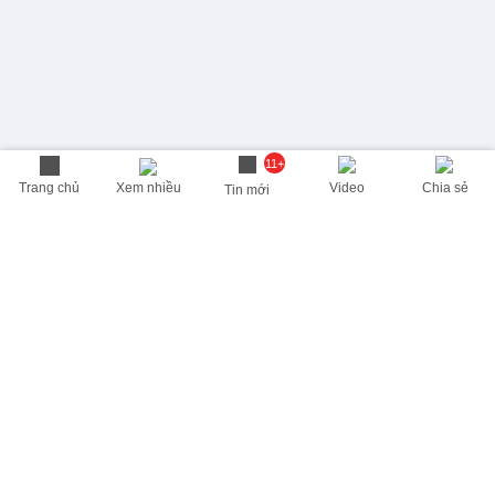
11+
Trang chủ
Xem nhiều
Video
Chia sẻ
Tin mới