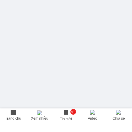
9+
Trang chủ
Xem nhiều
Video
Chia sẻ
Tin mới