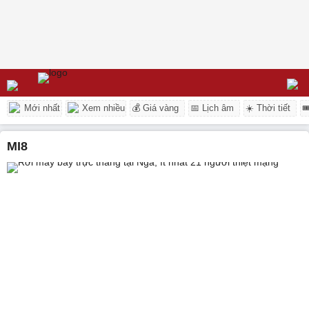
Mới nhất
Xem nhiều
💰 Giá vàng
📅 Lịch âm
☀️ Thời tiết

MI8