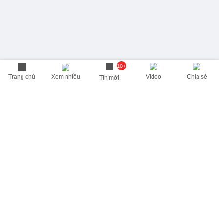
10+
Trang chủ
Xem nhiều
Video
Chia sẻ
Tin mới