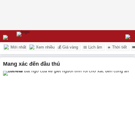
Mới nhất
Xem nhiều
💰 Giá vàng
📅 Lịch âm
☀️ Thời tiết

mang xác đến đầu thú