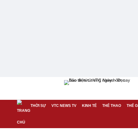
THỜI SỰ
VTC NEWS TV
KINH TẾ
THỂ THAO
THẾ G