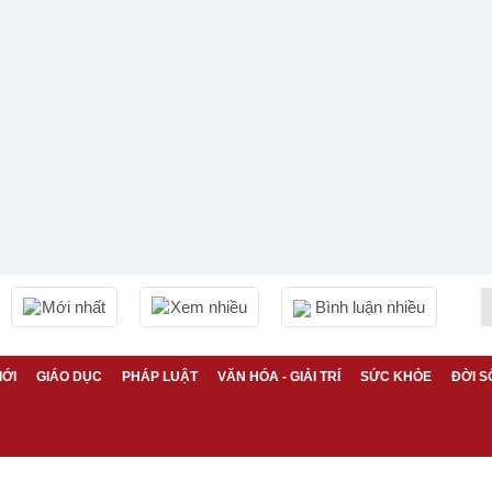
Mới nhất
Xem nhiều
Bình luận nhiều
IỚI
GIÁO DỤC
PHÁP LUẬT
VĂN HÓA - GIẢI TRÍ
SỨC KHỎE
ĐỜI S