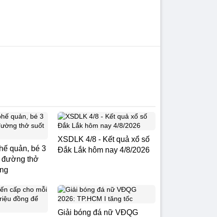
XSDLK 4/8 - Kết quả xổ số
ế quản, bé 3
Đắk Lắk hôm nay 4/8/2026
t đường thở
áng
Giải bóng đá nữ VĐQG