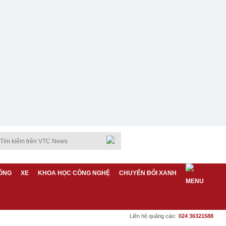
ỐNG
XE
KHOA HỌC CÔNG NGHỆ
CHUYỂN ĐỔI XANH
Liên hệ quảng cáo:
024 36321588