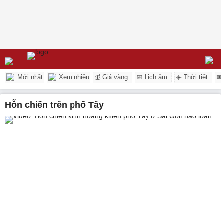
Mới nhất
Xem nhiều
💰 Giá vàng
📅 Lịch âm
☀️ Thời tiết

hỗn chiến trên phố Tây