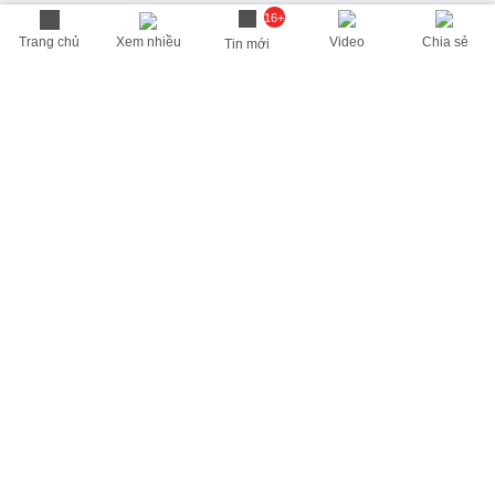
16+
Trang chủ
Xem nhiều
Video
Chia sẻ
Tin mới
THÔNG TIN HỮU ÍCH
Cập nhật nhanh các thông tin được quan tâm mỗi ngày
Lịch âm hôm nay
Dự báo thời tiết hôm nay