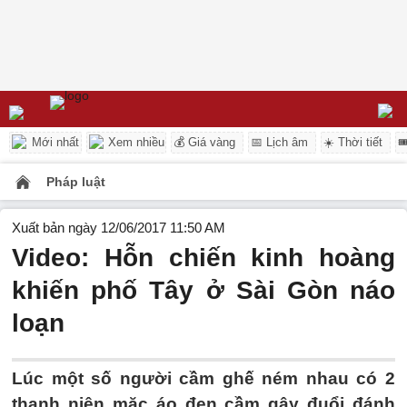
Mới nhất
Xem nhiều
💰 Giá vàng
📅 Lịch âm
☀️ Thời tiết

Pháp luật
Xuất bản ngày 12/06/2017 11:50 AM
Video: Hỗn chiến kinh hoàng
khiến phố Tây ở Sài Gòn náo
loạn
Lúc một số người cầm ghế ném nhau có 2
thanh niên mặc áo đen cầm gậy đuổi đánh