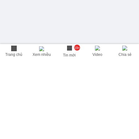
19+
Trang chủ
Xem nhiều
Video
Chia sẻ
Tin mới