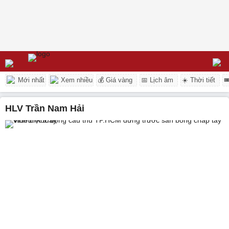
Mới nhất
Xem nhiều
💰 Giá vàng
📅 Lịch âm
☀️ Thời tiết

HLV Trần Nam Hải