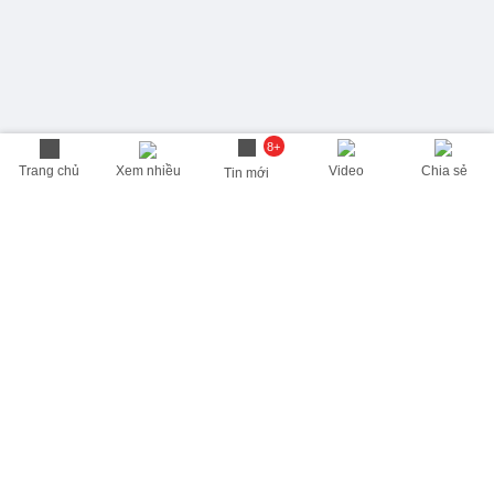
8+
Trang chủ
Xem nhiều
Video
Chia sẻ
Tin mới
THÔNG TIN HỮU ÍCH