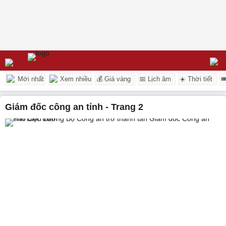
Mới nhất
Xem nhiều
💰 Giá vàng
📅 Lịch âm
☀️ Thời tiết

giám đốc công an tỉnh - Trang 2