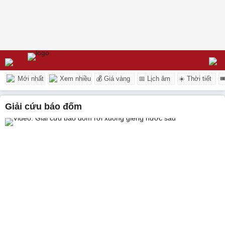
Mới nhất
Xem nhiều
💰 Giá vàng
📅 Lịch âm
☀️ Thời tiết

giải cứu báo đốm