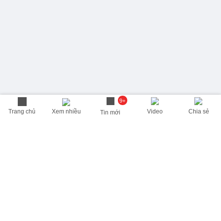
9+
Trang chủ
Xem nhiều
Video
Chia sẻ
Tin mới