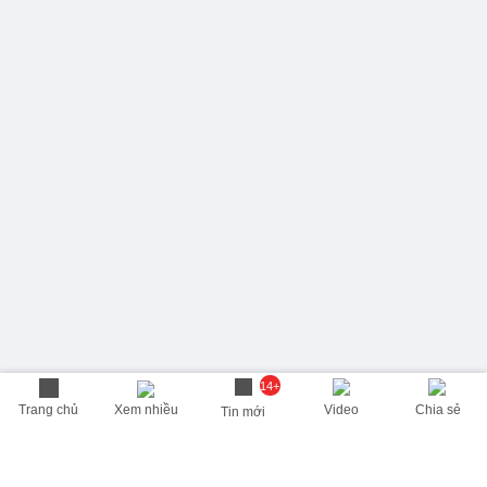
14+
Trang chủ
Xem nhiều
Video
Chia sẻ
Tin mới