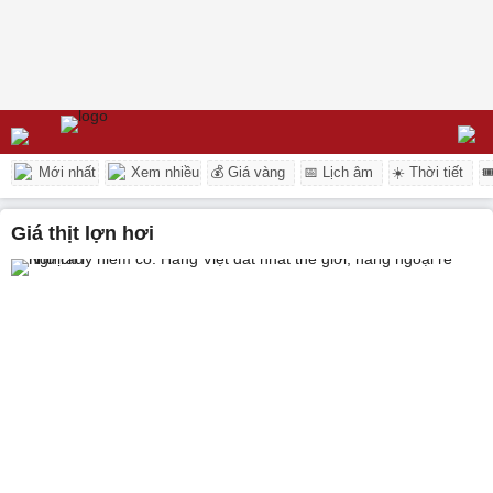
Mới nhất
Xem nhiều
💰 Giá vàng
📅 Lịch âm
☀️ Thời tiết

giá thịt lợn hơi