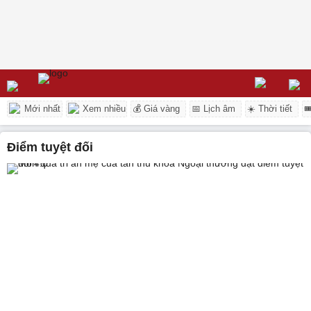
Mới nhất
Xem nhiều
💰 Giá vàng
📅 Lịch âm
☀️ Thời tiết

điểm tuyệt đối