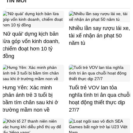
TIN MỚI
Nhiều lần say rượu lái xe,
'Nữ quái' dựng kịch bản
tài xế nhận án phạt 50
lừa góp vốn kinh doanh,
năm tù
chiếm đoạt hơn 10 tỷ
đồng
Hưng Yên: Xác minh
Tuổi trẻ VOV lan tỏa
phản ánh trẻ 3 tuổi bị
nghĩa tình tri ân qua chuỗi
bầm tím chân sau khi ở
hoạt động thiết thực dịp
trường mầm non về
27/7