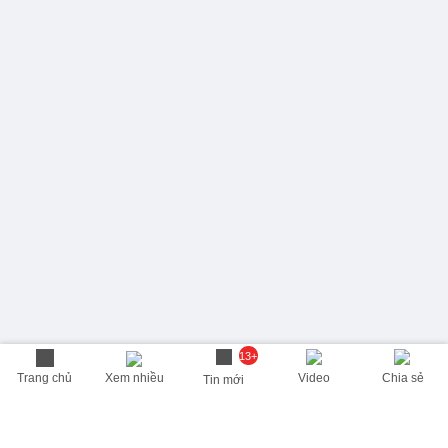
13+
Trang chủ
Xem nhiều
Video
Chia sẻ
Tin mới