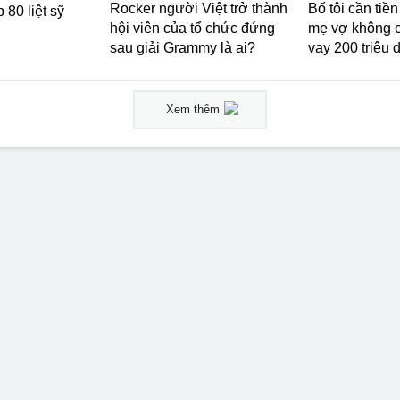
Rocker người Việt trở thành
Bố tôi cần tiề
 80 liệt sỹ
hội viên của tổ chức đứng
mẹ vợ không c
sau giải Grammy là ai?
vay 200 triệu 
Xem thêm