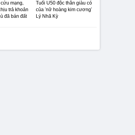
n cứu mạng,
Tuổi U50 độc thân giàu có
hịu trả khoản
của 'nữ hoàng kim cương'
dù đã bán đất
Lý Nhã Kỳ