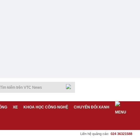
ỐNG
XE
KHOA HỌC CÔNG NGHỆ
CHUYỂN ĐỔI XANH
Liên hệ quảng cáo:
024 36321588