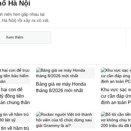
hố Hà Nội
h niên hẹn gặp nhau tại
à Nội) rồi xảy ra xô xát.
Xem thêm
Bảng giá xe máy Honda
 hại con để
Khu vực sạc x
tháng 8/2026 mới nhất
 tỷ đồng tiền
cư cần đáp ứ
 án chung thân
định an toàn
tin về hầm trú