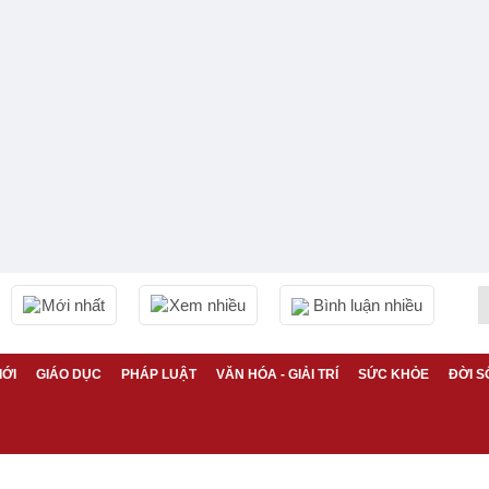
Mới nhất
Xem nhiều
Bình luận nhiều
IỚI
GIÁO DỤC
PHÁP LUẬT
VĂN HÓA - GIẢI TRÍ
SỨC KHỎE
ĐỜI S