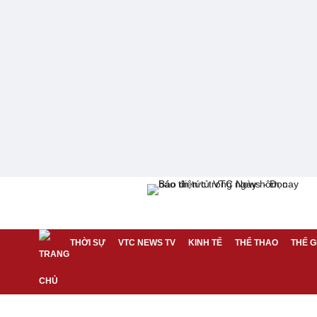
THỜI SỰ
VTC NEWS TV
KINH TẾ
THỂ THAO
THẾ G