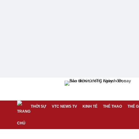
THỜI SỰ
VTC NEWS TV
KINH TẾ
THỂ THAO
THẾ G