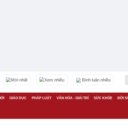
Mới nhất
Xem nhiều
Bình luận nhiều
IỚI
GIÁO DỤC
PHÁP LUẬT
VĂN HÓA - GIẢI TRÍ
SỨC KHỎE
ĐỜI S