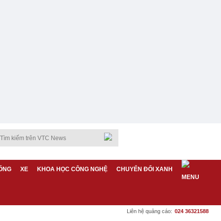
ỐNG
XE
KHOA HỌC CÔNG NGHỆ
CHUYỂN ĐỔI XANH
Liên hệ quảng cáo:
024 36321588