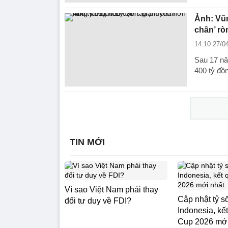
Ảnh: Vũn
chân’ rò
14:10 27/0
Sau 17 nă
400 tỷ đồ
TIN MỚI
Vì sao Việt Nam phải thay
Cập nhật tỷ s
đổi tư duy về FDI?
Indonesia, k
Cup 2026 mới