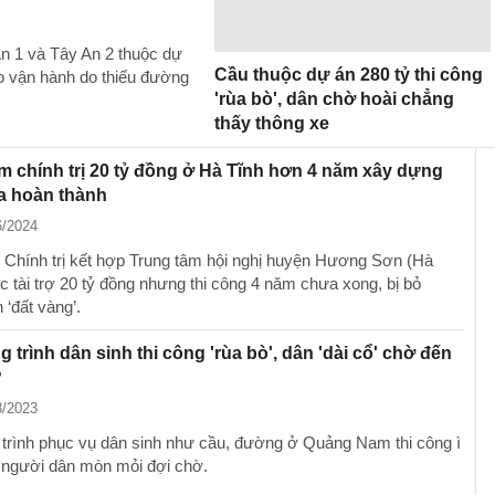
n 1 và Tây An 2 thuộc dự
Cầu thuộc dự án 280 tỷ thi công
o vận hành do thiếu đường
'rùa bò', dân chờ hoài chẳng
thấy thông xe
m chính trị 20 tỷ đồng ở Hà Tĩnh hơn 4 năm xây dựng
a hoàn thành
6/2024
 Chính trị kết hợp Trung tâm hội nghị huyện Hương Sơn (Hà
c tài trợ 20 tỷ đồng nhưng thi công 4 năm chưa xong, bị bỏ
 ‘đất vàng’.
g trình dân sinh thi công 'rùa bò', dân 'dài cổ' chờ đến
?
8/2023
 trình phục vụ dân sinh như cầu, đường ở Quảng Nam thi công ì
 người dân mòn mỏi đợi chờ.