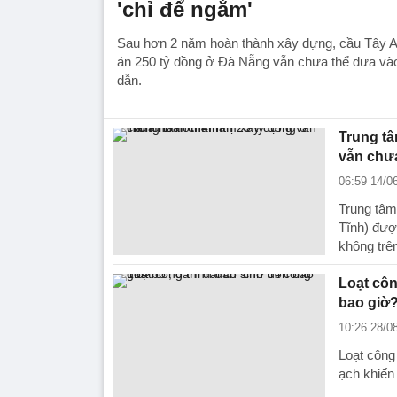
'chỉ để ngắm'
Sau hơn 2 năm hoàn thành xây dựng, cầu Tây A
án 250 tỷ đồng ở Đà Nẵng vẫn chưa thể đưa và
dẫn.
Trung tâ
vẫn chư
06:59 14/0
Trung tâm
Tĩnh) đượ
không trên
Loạt côn
bao giờ
10:26 28/0
Loạt công
ạch khiến