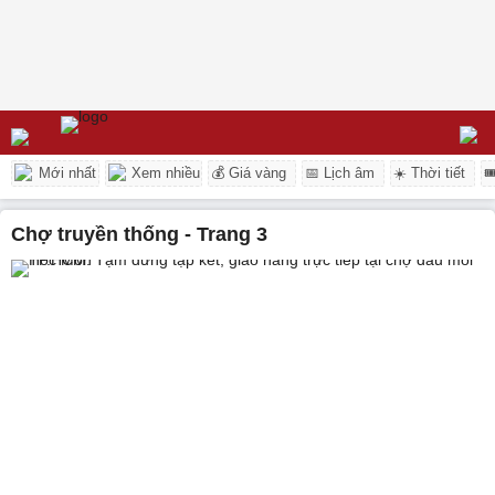
Mới nhất
Xem nhiều
💰 Giá vàng
📅 Lịch âm
☀️ Thời tiết

chợ truyền thống - Trang 3