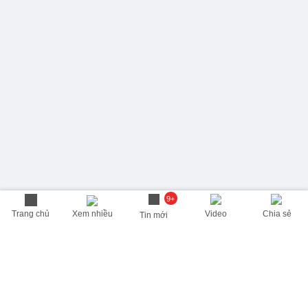
9+
Trang chủ
Xem nhiều
Video
Chia sẻ
Tin mới