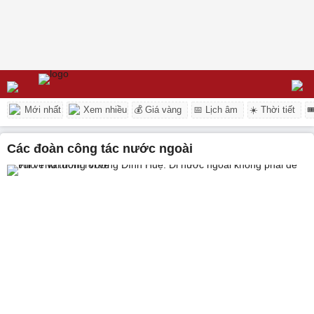
Mới nhất
Xem nhiều
💰 Giá vàng
📅 Lịch âm
☀️ Thời tiết

các đoàn công tác nước ngoài