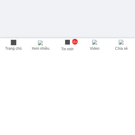
15+
Trang chủ
Xem nhiều
Video
Chia sẻ
Tin mới