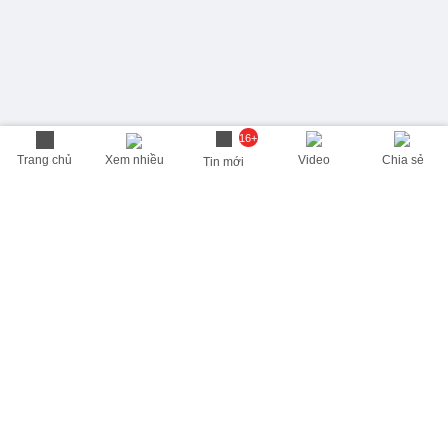
16+
Trang chủ
Xem nhiều
Video
Chia sẻ
Tin mới