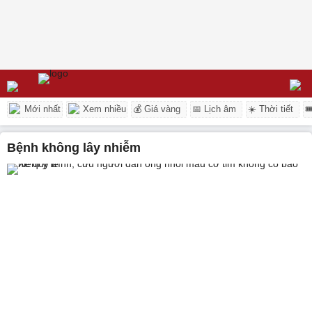
Mới nhất
Xem nhiều
💰 Giá vàng
📅 Lịch âm
☀️ Thời tiết

bệnh không lây nhiễm