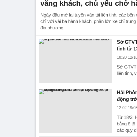
vắng khách, chủ yếu chở h
Ngày đầu mở lại tuyến vận tải liên tỉnh, các bến
chỉ với vài ba hành khách, phần lớn xe chỉ trun
địa phương.
Sở GTVT 
tỉnh từ 1
18:20 12/1
Sở GTVT H
liên tỉnh,
Hải Phòn
động trở 
12:02 19/0
Từ 18/3, H
bằng ô tô
các quy đ