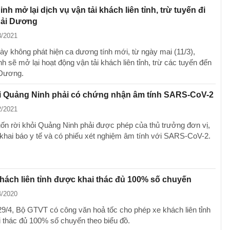
nh mở lại dịch vụ vận tải khách liên tỉnh, trừ tuyến đi
Hải Dương
3/2021
ày không phát hiện ca dương tính mới, từ ngày mai (11/3),
 sẽ mở lại hoạt động vận tải khách liên tỉnh, trừ các tuyến đến
 Dương.
i Quảng Ninh phải có chứng nhận âm tính SARS-CoV-2
2/2021
n rời khỏi Quảng Ninh phải được phép của thủ trưởng đơn vị,
 khai báo y tế và có phiếu xét nghiệm âm tính với SARS-CoV-2.
khách liên tỉnh được khai thác đủ 100% số chuyến
4/2020
 29/4, Bộ GTVT có công văn hoả tốc cho phép xe khách liên tỉnh
 thác đủ 100% số chuyến theo biểu đồ.