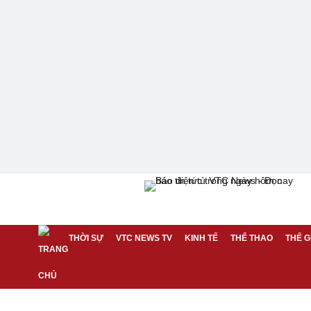
THỜI SỰ
VTC NEWS TV
KINH TẾ
THỂ THAO
THẾ G