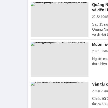
Quảng Ni
và đến 
22:32 10/0
Sau 15 ng
Quảng Ninh
và đi Hải
Muốn rờ
23:01 07/0
Người muố
thực hiện
Vận tải 
20:00 29/0
Chiều tối
được khai