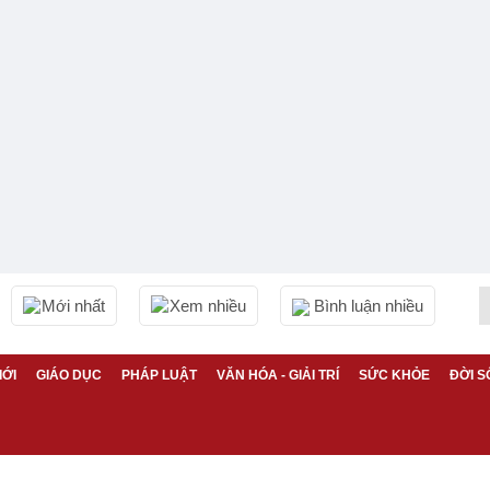
Mới nhất
Xem nhiều
Bình luận nhiều
IỚI
GIÁO DỤC
PHÁP LUẬT
VĂN HÓA - GIẢI TRÍ
SỨC KHỎE
ĐỜI S