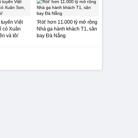
 tuyển Việt
'Rót' hơn 11.000 tỷ mở rộng
ỉ có Xuân
Nhà ga hành khách T1, sân
n và tôi'
bay Đà Nẵng