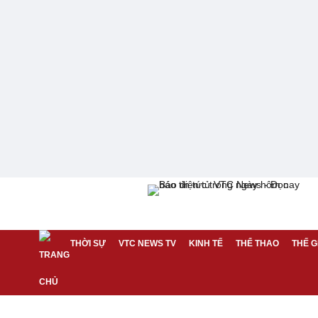
THỜI SỰ
VTC NEWS TV
KINH TẾ
THỂ THAO
THẾ G