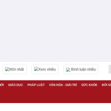
Mới nhất
Xem nhiều
Bình luận nhiều
IỚI
GIÁO DỤC
PHÁP LUẬT
VĂN HÓA - GIẢI TRÍ
SỨC KHỎE
ĐỜI S