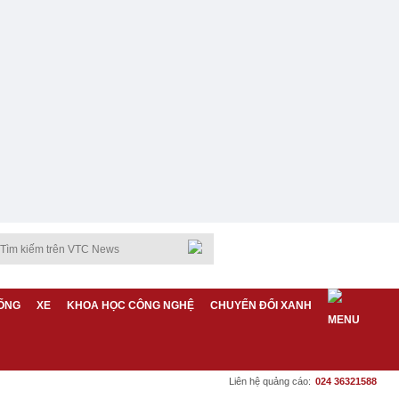
ỐNG
XE
KHOA HỌC CÔNG NGHỆ
CHUYỂN ĐỔI XANH
Liên hệ quảng cáo:
024 36321588