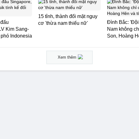
15 tỉnh, thành đối mặt nguy
 đấu
Đình Bắc: 'Đội
cơ 'thừa nam thiếu nữ'
LV Kim Sang-
Nam không ch
i phó Indonesia
Son, Hoàng Hê
Xem thêm