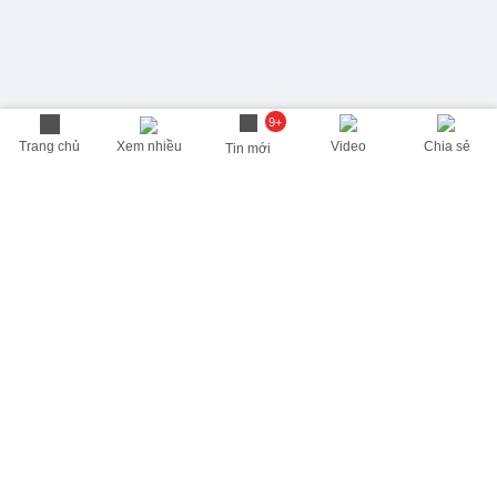
9+
Trang chủ
Xem nhiều
Video
Chia sẻ
Tin mới
THÔNG TIN HỮU ÍCH