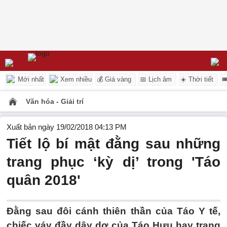
Mới nhất
Xem nhiều
💰 Giá vàng
📅 Lịch âm
☀️ Thời tiết

Văn hóa - Giải trí
Xuất bản ngày 19/02/2018 04:13 PM
Tiết lộ bí mật đằng sau những
trang phục ‘kỳ dị’ trong 'Táo
quân 2018'
Đằng sau đôi cánh thiên thần của Táo Y tế,
chiếc váy đầy dây dợ của Táo Hưu hay trang