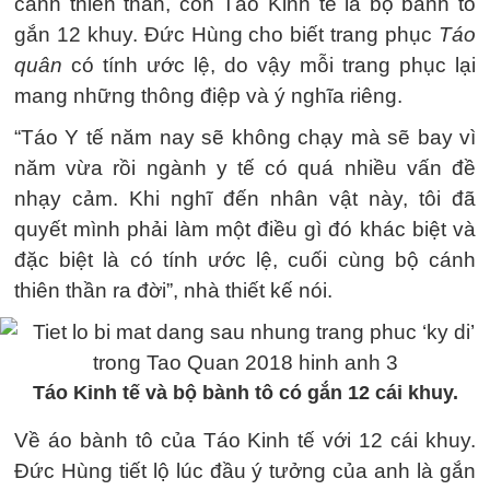
cánh thiên thần, còn Táo Kinh tế là bộ bành tô
gắn 12 khuy. Đức Hùng cho biết trang phục
Táo
quân
có tính ước lệ, do vậy mỗi trang phục lại
mang những thông điệp và ý nghĩa riêng.
“Táo Y tế năm nay sẽ không chạy mà sẽ bay vì
năm vừa rồi ngành y tế có quá nhiều vấn đề
nhạy cảm. Khi nghĩ đến nhân vật này, tôi đã
quyết mình phải làm một điều gì đó khác biệt và
đặc biệt là có tính ước lệ, cuối cùng bộ cánh
thiên thần ra đời”, nhà thiết kế nói.
Táo Kinh tế và bộ bành tô có gắn 12 cái khuy.
Về áo bành tô của Táo Kinh tế với 12 cái khuy.
Đức Hùng tiết lộ lúc đầu ý tưởng của anh là gắn