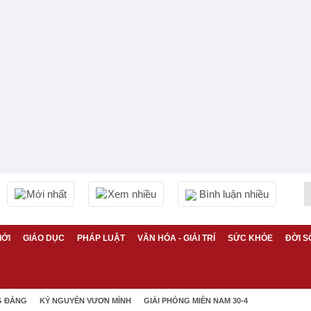
Mới nhất
Xem nhiều
Bình luận nhiều
IỚI
GIÁO DỤC
PHÁP LUẬT
VĂN HÓA - GIẢI TRÍ
SỨC KHỎE
ĐỜI S
G ĐẢNG
KỶ NGUYÊN VƯƠN MÌNH
GIẢI PHÓNG MIỀN NAM 30-4