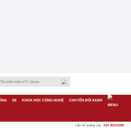
ỐNG
XE
KHOA HỌC CÔNG NGHỆ
CHUYỂN ĐỔI XANH
Liên hệ quảng cáo:
024 36321588