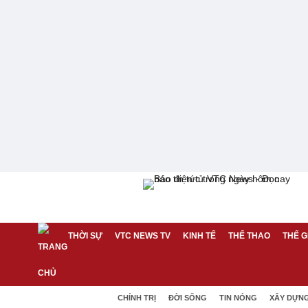
THỜI SỰ
VTC NEWS TV
KINH TẾ
THỂ THAO
THẾ G
CHÍNH TRỊ
ĐỜI SỐNG
TIN NÓNG
XÂY DỰN