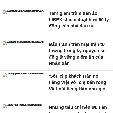
Tạm giam trùm tiền ảo
LIBFX chiếm đoạt hơn 60 tỷ
đồng của nhà đầu tư
Đấu tranh trên mặt trận tư
tưởng trong kỷ nguyên số
để giữ vững niềm tin của
Nhân dân
'Sốt' clip khách Hàn nói
tiếng Việt với chị bán rong
Việt nói tiếng Hàn như gió
Những tiêu chí nên ưu tiên