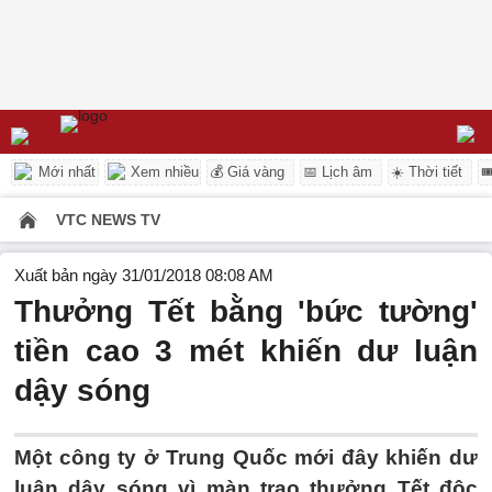
Mới nhất
Xem nhiều
💰 Giá vàng
📅 Lịch âm
☀️ Thời tiết

VTC NEWS TV
Xuất bản ngày 31/01/2018 08:08 AM
Thưởng Tết bằng 'bức tường'
tiền cao 3 mét khiến dư luận
dậy sóng
Một công ty ở Trung Quốc mới đây khiến dư
luận dậy sóng vì màn trao thưởng Tết độc