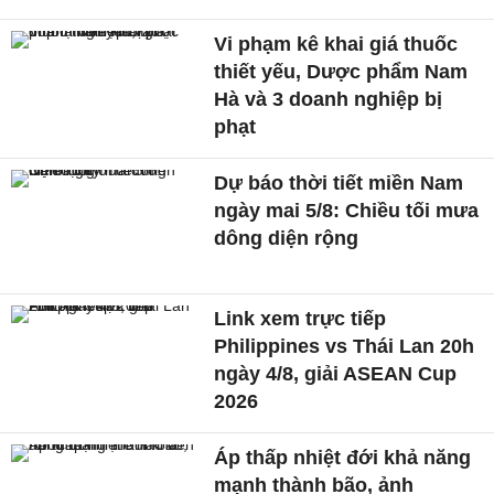
Vi phạm kê khai giá thuốc
thiết yếu, Dược phẩm Nam
Hà và 3 doanh nghiệp bị
phạt
Dự báo thời tiết miền Nam
ngày mai 5/8: Chiều tối mưa
dông diện rộng
Link xem trực tiếp
Philippines vs Thái Lan 20h
ngày 4/8, giải ASEAN Cup
2026
Áp thấp nhiệt đới khả năng
mạnh thành bão, ảnh