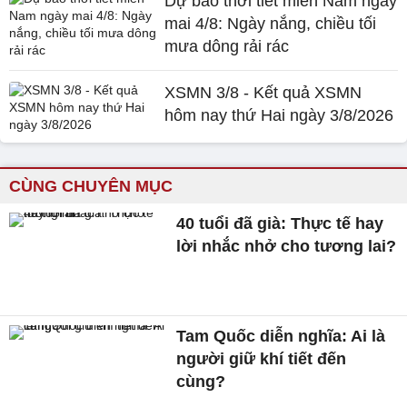
Dự báo thời tiết miền Nam ngày
mai 4/8: Ngày nắng, chiều tối
mưa dông rải rác
XSMN 3/8 - Kết quả XSMN
hôm nay thứ Hai ngày 3/8/2026
CÙNG CHUYÊN MỤC
40 tuổi đã già: Thực tế hay
lời nhắc nhở cho tương lai?
Tam Quốc diễn nghĩa: Ai là
người giữ khí tiết đến
cùng?