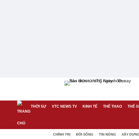
THỜI SỰ
VTC NEWS TV
KINH TẾ
THỂ THAO
THẾ G
CHÍNH TRỊ
ĐỜI SỐNG
TIN NÓNG
XÂY DỰN