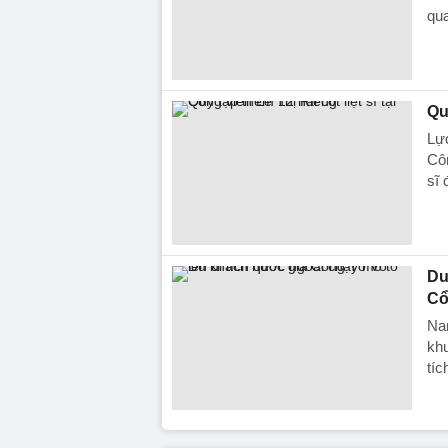
qu
Qu
Lực
Côn
sĩ 
Du
Cổ
Na
khu
tíc