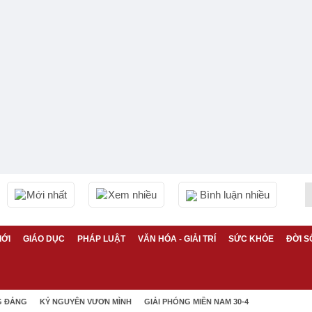
Mới nhất
Xem nhiều
Bình luận nhiều
IỚI
GIÁO DỤC
PHÁP LUẬT
VĂN HÓA - GIẢI TRÍ
SỨC KHỎE
ĐỜI S
G ĐẢNG
KỶ NGUYÊN VƯƠN MÌNH
GIẢI PHÓNG MIỀN NAM 30-4