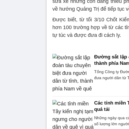
sửa xe nhưng còn đang thiếu phụ
về hướng Quảng Trị để tiếp tục v
Được biết, từ tối 3/10 Chốt Kiể
hơn 100 trường hợp về từ các t
tự túc và được đưa đi cách ly.
Đường sắt lập 
thành phía Na
Tổng Công ty Đườn
đưa người dân từ 
Các tỉnh miền 
quá tải
Những ngày qua cá
số lượng lớn người 