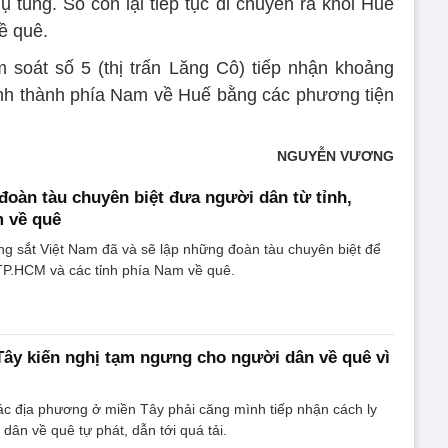
 tùng. Số còn lại tiếp tục di chuyển ra khỏi Huế
ề quê.
m soát số 5 (thị trấn Lăng Cô) tiếp nhận khoảng
ỉnh thành phía Nam về Huế bằng các phương tiện
NGUYỄN VƯƠNG
đoàn tàu chuyên biệt đưa người dân từ tỉnh,
m về quê
g sắt Việt Nam đã và sẽ lập những đoàn tàu chuyên biệt để
TP.HCM và các tỉnh phía Nam về quê.
Tây kiến nghị tạm ngưng cho người dân về quê vì
c địa phương ở miền Tây phải căng mình tiếp nhận cách ly
dân về quê tự phát, dẫn tới quá tải.