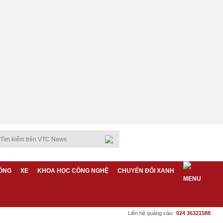
ỐNG
XE
KHOA HỌC CÔNG NGHỆ
CHUYỂN ĐỔI XANH
Liên hệ quảng cáo:
024 36321588