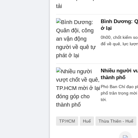
Bình Dương: Qu
ở lại
0h00, chốt kiểm so
để về quê, lực lượ
Nhiều người vư
thành phố
Phó Ban Chỉ đạo p
phố trân trọng mời 
tới.
TP.HCM
Huế
Thừa Thiên - Huế