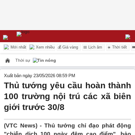
Mới nhất
Xem nhiều
💰 Giá vàng
📅 Lịch âm
☀️ Thời tiết

Thời sự
Tin nóng
Xuất bản ngày 23/05/2026 08:59 PM
Thủ tướng yêu cầu hoàn thành
100 trường nội trú các xã biên
giới trước 30/8
(VTC News) -
Thủ tướng chỉ đạo phát động
"chiến dịch 100 ngày đêm cao điểm", bảo