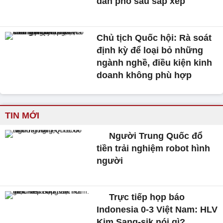
dân phố sau sắp xếp
Chủ tịch Quốc hội: Rà soát
định kỳ để loại bỏ những
ngành nghề, điều kiện kinh
doanh không phù hợp
TIN MỚI
Người Trung Quốc đổ
tiền trải nghiệm robot hình
người
Trực tiếp họp báo
Indonesia 0-3 Việt Nam: HLV
Kim Sang-sik nói gì?