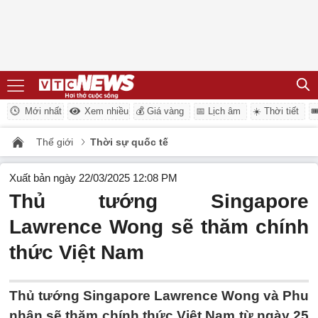
Mới nhất
Xem nhiều
💰 Giá vàng
📅 Lịch âm
☀️ Thời tiết

Thế giới
Thời sự quốc tế
Xuất bản ngày 22/03/2025 12:08 PM
Thủ tướng Singapore
Lawrence Wong sẽ thăm chính
thức Việt Nam
Thủ tướng Singapore Lawrence Wong và Phu
nhân sẽ thăm chính thức Việt Nam từ ngày 25