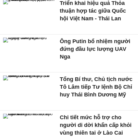
Triển khai hiệu quả Thỏa
thuận hợp tác giữa Quốc
hội Việt Nam - Thái Lan
Ông Putin bổ nhiệm người
đứng đầu lực lượng UAV
Nga
Tổng Bí thư, Chủ tịch nước
Tô Lâm tiếp Tư lệnh Bộ Chỉ
huy Thái Bình Dương Mỹ
Chi tiết mức hỗ trợ cho
người di dời khẩn cấp khỏi
vùng thiên tai ở Lào Cai