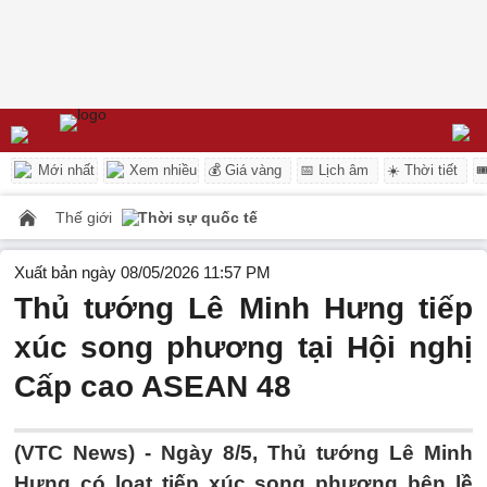
Mới nhất
Xem nhiều
💰 Giá vàng
📅 Lịch âm
☀️ Thời tiết

Thế giới
Thời sự quốc tế
Xuất bản ngày 08/05/2026 11:57 PM
Thủ tướng Lê Minh Hưng tiếp
xúc song phương tại Hội nghị
Cấp cao ASEAN 48
(VTC News) -
Ngày 8/5, Thủ tướng Lê Minh
Hưng có loạt tiếp xúc song phương bên lề