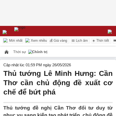
Mới nhất
Xem nhiều
💰 Giá vàng
📅 Lịch âm
☀️ Thời tiết

Thời sự
Chính trị
Cập nhật lúc 01:59 PM ngày 26/05/2026
Thủ tướng Lê Minh Hưng: Cần
Thơ cần chủ động đề xuất cơ
chế để bứt phá
Thủ tướng đề nghị Cần Thơ đổi tư duy từ
phục vụ sang kiến tạo phát triển, chủ động đề