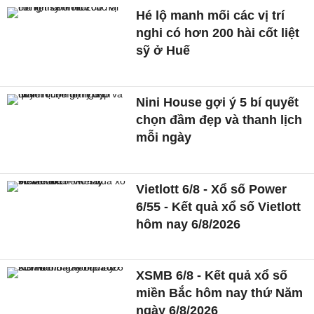
Hé lộ manh mối các vị trí
nghi có hơn 200 hài cốt liệt
sỹ ở Huế
Nini House gợi ý 5 bí quyết
chọn đầm đẹp và thanh lịch
mỗi ngày
Vietlott 6/8 - Xổ số Power
6/55 - Kết quả xổ số Vietlott
hôm nay 6/8/2026
XSMB 6/8 - Kết quả xổ số
miền Bắc hôm nay thứ Năm
ngày 6/8/2026