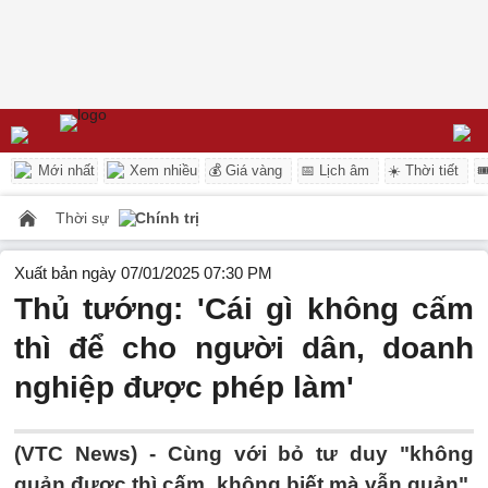
Mới nhất
Xem nhiều
💰 Giá vàng
📅 Lịch âm
☀️ Thời tiết

Thời sự
Chính trị
Xuất bản ngày 07/01/2025 07:30 PM
Thủ tướng: 'Cái gì không cấm
thì để cho người dân, doanh
nghiệp được phép làm'
(VTC News) -
Cùng với bỏ tư duy "không
quản được thì cấm, không biết mà vẫn quản",