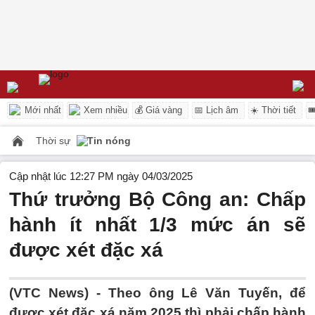
Mới nhất
Xem nhiều
💰 Giá vàng
📅 Lịch âm
☀️ Thời tiết

Thời sự
Tin nóng
Cập nhật lúc 12:27 PM ngày 04/03/2025
Thứ trưởng Bộ Công an: Chấp
hành ít nhất 1/3 mức án sẽ
được xét đặc xá
(VTC News) -
Theo ông Lê Văn Tuyến, để
được xét đặc xá năm 2025 thì phải chấp hành