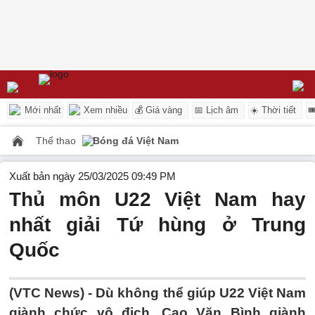
Mới nhất
Xem nhiều
💰 Giá vàng
📅 Lịch âm
☀️ Thời tiết

Thể thao
Bóng đá Việt Nam
Xuất bản ngày 25/03/2025 09:49 PM
Thủ môn U22 Việt Nam hay
nhất giải Tứ hùng ở Trung
Quốc
(VTC News) -
Dù không thể giúp U22 Việt Nam
giành chức vô địch, Cao Văn Bình giành