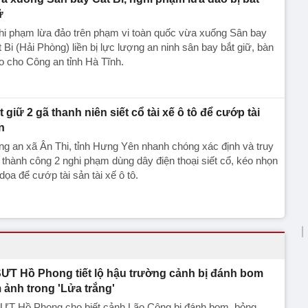
ữ
hi phạm lừa đảo trên phạm vi toàn quốc vừa xuống Sân bay
 Bi (Hải Phòng) liền bị lực lượng an ninh sân bay bắt giữ, bàn
o cho Công an tỉnh Hà Tĩnh.
t giữ 2 gã thanh niên siết cổ tài xế ô tô để cướp tài
n
g an xã Ân Thi, tỉnh Hưng Yên nhanh chóng xác định và truy
 thành công 2 nghi phạm dùng dây điện thoại siết cổ, kéo nhọn
dọa để cướp tài sản tài xế ô tô.
ƯT Hồ Phong tiết lộ hậu trường cảnh bị đánh bom
 ảnh trong 'Lửa trắng'
ƯT Hồ Phong cho biết cảnh Lão Công bị đánh bom, bỏng