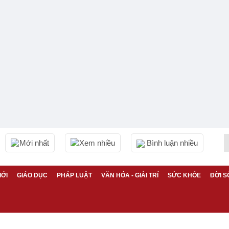
Mới nhất
Xem nhiều
Bình luận nhiều
IỚI
GIÁO DỤC
PHÁP LUẬT
VĂN HÓA - GIẢI TRÍ
SỨC KHỎE
ĐỜI S