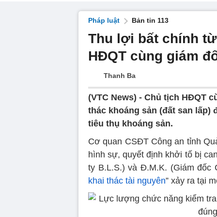
Pháp luật
Bản tin 113
Thu lợi bất chính từ
HĐQT cùng giám đốc
Thanh Ba
(VTC News) -
Chủ tịch HĐQT cùn
thác khoáng sản (đất san lấp)
tiêu thụ khoáng sản.
Cơ quan CSĐT Công an tỉnh Quảng
hình sự, quyết định khởi tố bị c
ty B.L.S.) và Đ.M.K. (Giám đốc 
khai thác tài nguyên
” xảy ra tại 