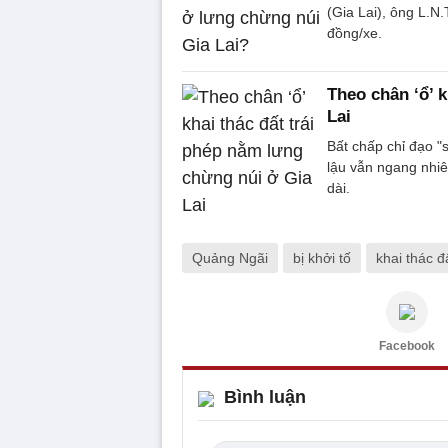
(Gia Lai), ông L.N
đồng/xe.
Theo chân ‘ổ’ 
Lai
Bất chấp chỉ đạo "s
lậu vẫn ngang nhiê
dài.
Quảng Ngãi
bị khởi tố
khai thác đ
Facebook
Bình luận