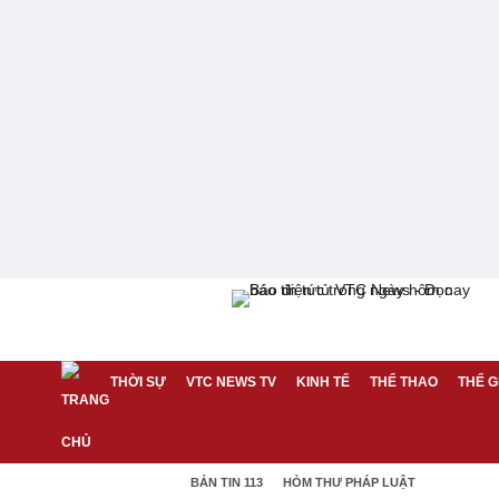
THỜI SỰ
VTC NEWS TV
KINH TẾ
THỂ THAO
THẾ G
BẢN TIN 113
HÒM THƯ PHÁP LUẬT