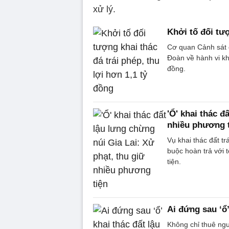
xử lý.
Khởi tố đối tượ
Cơ quan Cảnh sát đ
Đoàn về hành vi kha
đồng.
'Ổ' khai thác đ
nhiều phương 
Vụ khai thác đất tr
buộc hoàn trả với t
tiện.
Ai đứng sau ‘ổ’
Không chỉ thuê ngư