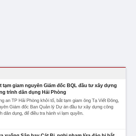
t tạm giam nguyên Giám đốc BQL đầu tư xây dựng
ng trình dân dụng Hải Phòng
g an TP Hải Phòng khởi tố, bắt tạm giam ông Tạ Viết Đông,
uyên Giám đốc Ban Quản lý Dự án đầu tư xây dựng công
nh dân dụng, để điều tra hành vi lạm quyền.
a xuống Sân bay Cát Bi, nghi phạm lừa đảo bị bắt