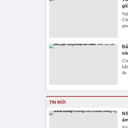
gi
Ng
Cát
gia
Bắ
sả
Côn
bắt
đe 
TIN MỚI
NS
ám
NS