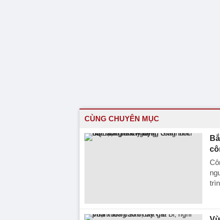
CÙNG CHUYÊN MỤC
Bắ
cô
Côn
ng
trì
Vừ