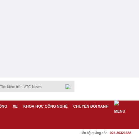
ỐNG
XE
KHOA HỌC CÔNG NGHỆ
CHUYỂN ĐỔI XANH
Liên hệ quảng cáo:
024 36321588