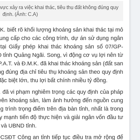
ực xảy ra việc khai thác, tiêu thụ đất không đúng quy
định. (Ảnh: C.A)
à K. biết rõ khối lượng khoáng sản khai thác tại mỏ
ung cấp cho các công trình, dự án sử dụng ngân
ại Giấy phép khai thác khoáng sản số 07/GP-
ỉnh Quảng Ngãi. Song, vì động cơ vụ lợi nên từ
.A.T. và Đ.M.K. đã khai thác khoáng sản (đất san
g đúng địa chỉ tiêu thụ khoáng sản theo quy định
c biệt lớn, thu lợi bất chính nhiều tỷ đồng.
K. đã vi phạm nghiêm trọng các quy định của pháp
nguyên khoáng sản, làm ảnh hưởng đến nguồn cung
trình trọng điểm trên địa bàn tỉnh, nhất là trong
y mạnh tiến độ thực hiện và giải ngân vốn đầu tư
 và UBND tỉnh.
SĐT Công an tỉnh tiếp tục điều tra mở rộng để