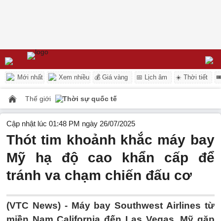
Mới nhất
Xem nhiều
💰 Giá vàng
📅 Lịch âm
☀️ Thời tiết

Thế giới
Thời sự quốc tế
Cập nhật lúc 01:48 PM ngày 26/07/2025
Thót tim khoảnh khắc máy bay
Mỹ hạ độ cao khẩn cấp để
tránh va chạm chiến đấu cơ
(VTC News) -
Máy bay Southwest Airlines từ
miền Nam California đến Las Vegas, Mỹ gặp