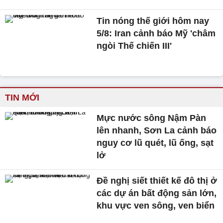
Tin nóng thế giới hôm nay
5/8: Iran cảnh báo Mỹ 'châm
ngòi Thế chiến III'
TIN MỚI
Mực nước sông Nậm Pàn
lên nhanh, Sơn La cảnh báo
nguy cơ lũ quét, lũ ống, sạt
lở
Đề nghị siết thiết kế đô thị ở
các dự án bất động sản lớn,
khu vực ven sông, ven biển