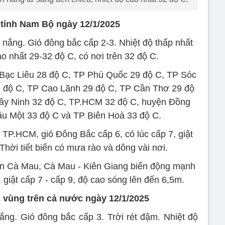
c tỉnh Nam Bộ ngày 12/1/2025
nắng. Gió đông bắc cấp 2-3. Nhiệt độ thấp nhất
o nhất 29-32 độ C, có nơi trên 32 độ C.
Bạc Liêu 28 độ C, TP Phú Quốc 29 độ C, TP Sóc
9 độ C, TP Cao Lãnh 29 độ C, TP Cần Thơ 29 độ
ây Ninh 32 độ C, TP.HCM 32 độ C, huyện Đồng
u Một 33 độ C và TP Biên Hoà 33 độ C.
 TP.HCM, gió Đông Bắc cấp 6, có lúc cấp 7, giật
hời tiết biển có mưa rào và dông vài nơi.
ến Cà Mau, Cà Mau - Kiên Giang biển động mạnh
, giật cấp 7 - cấp 9, độ cao sóng lên đến 6,5m.
c vùng trên cả nước ngày 12/1/2025
g. Gió đông bắc cấp 3. Trời rét đậm. Nhiệt độ