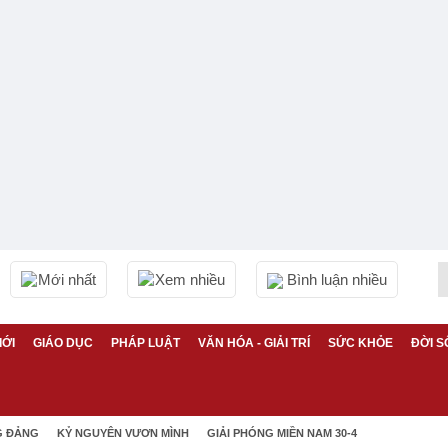
Mới nhất
Xem nhiều
Bình luận nhiều
IỚI
GIÁO DỤC
PHÁP LUẬT
VĂN HÓA - GIẢI TRÍ
SỨC KHỎE
ĐỜI S
G ĐẢNG
KỶ NGUYÊN VƯƠN MÌNH
GIẢI PHÓNG MIỀN NAM 30-4