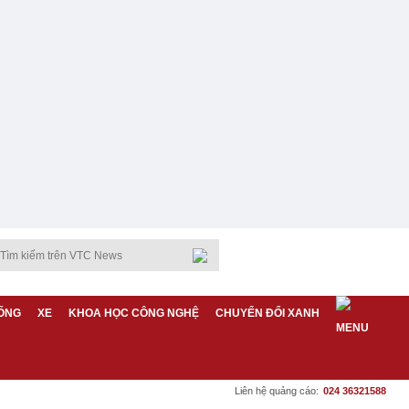
ỐNG
XE
KHOA HỌC CÔNG NGHỆ
CHUYỂN ĐỔI XANH
Liên hệ quảng cáo:
024 36321588