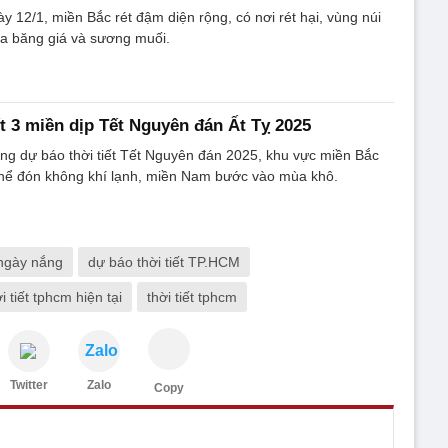
ày 12/1, miền Bắc rét đậm diện rộng, có nơi rét hại, vùng núi
ra băng giá và sương muối.
ết 3 miền dịp Tết Nguyên đán Ất Tỵ 2025
ng dự báo thời tiết Tết Nguyên đán 2025, khu vực miền Bắc
thể đón không khí lạnh, miền Nam bước vào mùa khô.
ngày nắng
dự báo thời tiết TP.HCM
i tiết tphcm hiện tại
thời tiết tphcm
Zalo
Twitter
Zalo
Copy