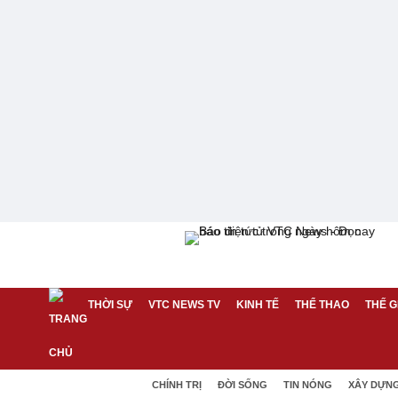
THỜI SỰ
VTC NEWS TV
KINH TẾ
THỂ THAO
THẾ G
CHÍNH TRỊ
ĐỜI SỐNG
TIN NÓNG
XÂY DỰN