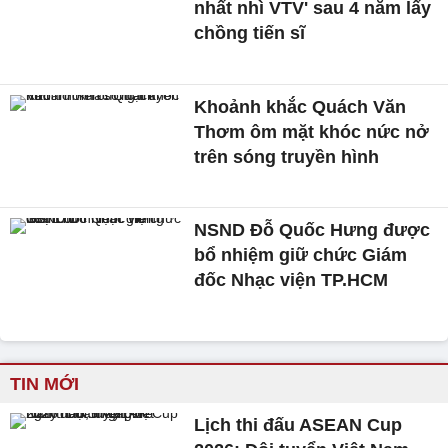
nhất nhì VTV' sau 4 năm lấy
chồng tiến sĩ
Khoảnh khắc Quách Văn
Thơm ôm mặt khóc nức nở
trên sóng truyền hình
NSND Đỗ Quốc Hưng được
bổ nhiệm giữ chức Giám
đốc Nhạc viện TP.HCM
TIN MỚI
Lịch thi đấu ASEAN Cup