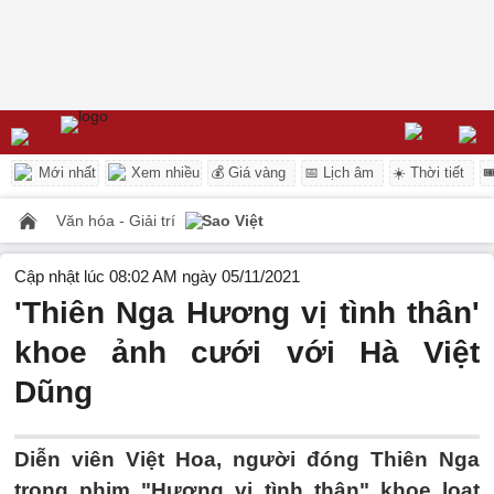
Mới nhất
Xem nhiều
💰 Giá vàng
📅 Lịch âm
☀️ Thời tiết

Văn hóa - Giải trí
Sao Việt
Cập nhật lúc 08:02 AM ngày 05/11/2021
'Thiên Nga Hương vị tình thân'
khoe ảnh cưới với Hà Việt
Dũng
Diễn viên Việt Hoa, người đóng Thiên Nga
trong phim "Hương vị tình thân" khoe loạt