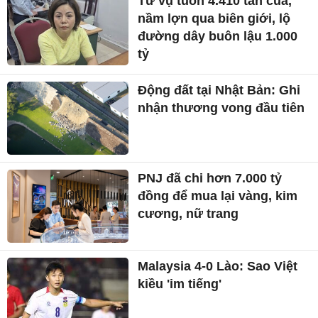
Từ vụ tuồn 4.410 tấn cua,
nầm lợn qua biên giới, lộ
đường dây buôn lậu 1.000
tỷ
Động đất tại Nhật Bản: Ghi
nhận thương vong đầu tiên
PNJ đã chi hơn 7.000 tỷ
đồng để mua lại vàng, kim
cương, nữ trang
Malaysia 4-0 Lào: Sao Việt
kiều 'im tiếng'